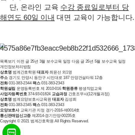
※
단, 온라인 교육
수강 종료일로부터 당
해연도 60일 이내
대면 교육이 가능합니다.
목록보기
이전 글
25년 3월 보수교육 일정
다음 글
25년 5월 보수교육 일정
개인정보처리방침
상호명
범계간호학원
대표자
최윤선 외1명
주소
경기도 안양시 동안구 시민대로 187 안양건설타워 12층
전화
031-383-2344
팩스
031-383-2343
학원설립
운영등록번호 제 2010-016
학원종류
평생직업교육
사업자등록번호
374-93-01824
교습과정
간호조무사(12개월과정)
상호명
범계요양보호사교육원
대표자
김성희
전화
031-383-2345
팩스
031-383-2343
요양보호사
교육기관 지정 경기-2016-제0014호
통신판매업신고증
제2014-경기안양-00235호
Copyright © 2021 범계간호학원 All Rights Reserved.