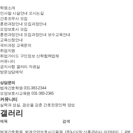
학원소개
인사말
시설안내
오시는길
간호조무사 모집
훈련과정안내
모집과정안내
요양보호사 모집
훈련과정안내
모집과정안내
보수교육안내
교육신청안내
국비과정
교육문의
취업지원
취업가이드
구인정보
산학협력업체
커뮤니티
공지사항
갤러리
자료실
방문상담예약
상담문의
범계간호학원
031-383-2344
요양보호사교육원
031-383-2345
커뮤니티
실력과 성실, 겸손을 갖춘 간호전문인력 양성
갤러리
검색
범계간호학원, 범계요양보호사교육원, (주)너싱맘 산후관리사 아카데미 ｜ 4분