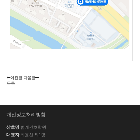
이전글
다음글
목록
개인정보처리방침
상호명
범계간호학원
대표자
최윤선 외1명