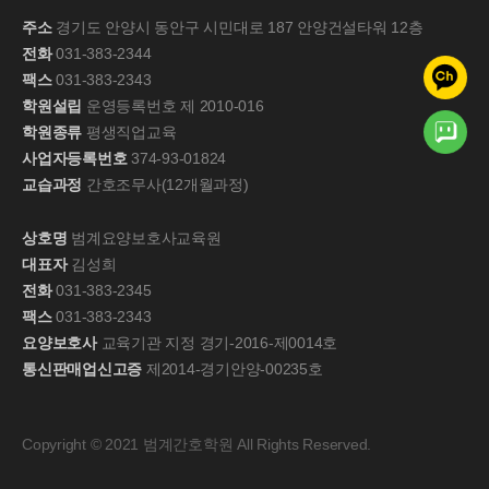
주소
경기도 안양시 동안구 시민대로 187 안양건설타워 12층
전화
031-383-2344
팩스
031-383-2343
학원설립
운영등록번호 제 2010-016
학원종류
평생직업교육
사업자등록번호
374-93-01824
교습과정
간호조무사(12개월과정)
상호명
범계요양보호사교육원
대표자
김성희
전화
031-383-2345
팩스
031-383-2343
요양보호사
교육기관 지정 경기-2016-제0014호
통신판매업신고증
제2014-경기안양-00235호
Copyright © 2021 범계간호학원 All Rights Reserved.