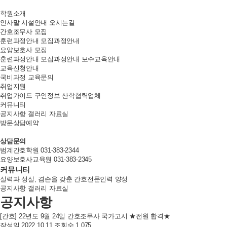
학원소개
인사말
시설안내
오시는길
간호조무사 모집
훈련과정안내
모집과정안내
요양보호사 모집
훈련과정안내
모집과정안내
보수교육안내
교육신청안내
국비과정
교육문의
취업지원
취업가이드
구인정보
산학협력업체
커뮤니티
공지사항
갤러리
자료실
방문상담예약
상담문의
범계간호학원
031-383-2344
요양보호사교육원
031-383-2345
커뮤니티
실력과 성실, 겸손을 갖춘 간호전문인력 양성
공지사항
갤러리
자료실
공지사항
[간호] 22년도 9월 24일 간호조무사 국가고시 ★전원 합격★
작성일 2022.10.11
조회수 1,075