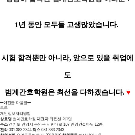
1년 동안 모두들 고생많았습니다.
시험 합격뿐만 아니라,
앞으로 있을 취업에
도
범계간호학원은 최선을 다하겠습니다.
♥
이전글
다음글
목록
개인정보처리방침
상호명
범계간호학원
대표자
최윤선 외1명
주소
경기도 안양시 동안구 시민대로 187 안양건설타워 12층
전화
031-383-2344
팩스
031-383-2343